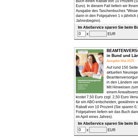
Buch einen Rabatt von 10 Prozent (S
Euro). In diesem Fall liefern wir Ihnen
Ausgabe des Taschenbuches "Wissen
dann in den Folgejahren 1 x jährlich 
Jahresbeginn).
Im AboService sparen Sie beim B
x
EUR
BEAMTENVERS
in Bund und Lä
Ausgabe Mai 2025
Auf rund 150 Seit
aktuellen Neureg
Beamtenversorgun
in den Ländern vers
Mit Hinweisen zu
einem Anwaltsverz
kostet 7,50 Euro zzgl. 2,50 Euro Ver
für ein ABO entscheiden, gewähren 
Rabatt von 10 Prozent (Sie sparen 0,
Folgejahren liefern wir das Buch dann
im April eines Jahres).
Im AboService sparen Sie beim B
x
EUR