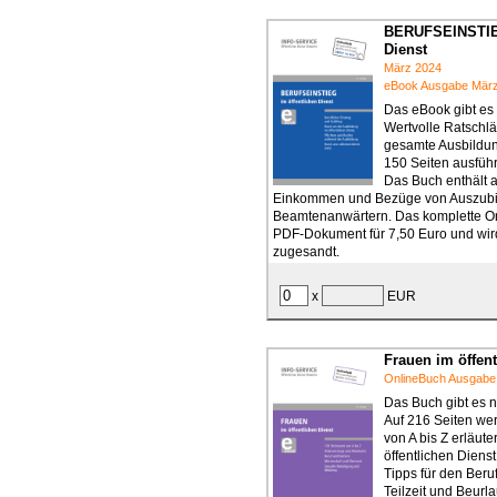
BERUFSEINSTIEG
Dienst
März 2024
eBook Ausgabe Mär
Das eBook gibt es 
Wertvolle Ratschlä
gesamte Ausbildun
150 Seiten ausführ
Das Buch enthält a
Einkommen und Bezüge von Auszub
Beamtenanwärtern. Das komplette On
PDF-Dokument für 7,50 Euro und wird
zugesandt.
x
EUR
Frauen im öffent
OnlineBuch Ausgabe
Das Buch gibt es n
Auf 216 Seiten we
von A bis Z erläute
öffentlichen Dienst
Tipps für den Beruf
Teilzeit und Beurl