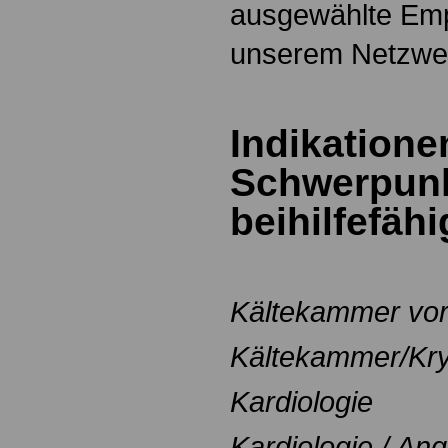
ausgewählte Em
unserem Netzwer
Indikatione
Schwerpun
beihilfefäh
Kältekammer vo
Kältekammer/Kry
Kardiologie
Kardiologie / Ang