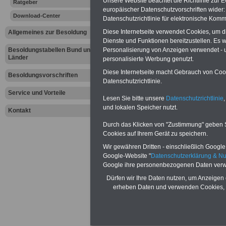
Unsere Website beachtet die Richtlinie zur 
Ratgeber
Beihilferech
europäischer Datenschutzvorschriften wide
Download-Center
Datenschutzrichtlinie für elektronische Komm
gelistet na
Diese Internetseite verwendet Cookies, um 
Allgemeines zur Besoldung
Dienste und Funktionen bereitzustellen. Es
K... Kardio
Besoldungstabellen Bund und
Personalisierung von Anzeigen verwendet - un
Länder
personalisierte Werbung genutzt.
Diese Internetseite macht Gebrauch von Cooki
Besoldungsvorschriften
Datenschutzrichtlinie.
Service und Vorteile
Lesen Sie bitte unsere
Datenschutzrichtlinie
,
und lokalen Speicher nutzt.
Kontakt
Durch das Klicken von "Zustimmung" geben Sie
Cookies auf Ihrem Gerät zu speichern.
Wir gewähren Dritten - einschließlich Google -
Google-Website "
Datenschutzerklärung & N
Google ihre personenbezogenen Daten verw
Dürfen wir Ihre Daten nutzen, um Anzeigen 
erheben Daten und verwenden Cookies, 
Zur Übersicht
In
Z
von Kliniken, di