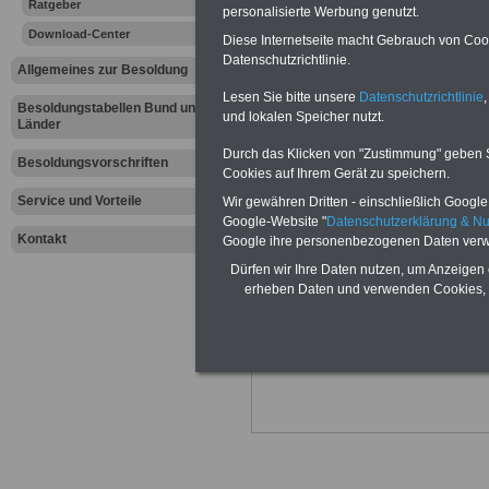
Ratgeber
Beihilferech
personalisierte Werbung genutzt.
Download-Center
Diese Internetseite macht Gebrauch von Cooki
gelistet na
Datenschutzrichtlinie.
Allgemeines zur Besoldung
L von Lebe
Lesen Sie bitte unsere
Datenschutzrichtlinie
,
Besoldungstabellen Bund und
und lokalen Speicher nutzt.
Länder
Lympholog
Durch das Klicken von "Zustimmung" geben Sie
Besoldungsvorschriften
Cookies auf Ihrem Gerät zu speichern.
Krebsnach
Service und Vorteile
Wir gewähren Dritten - einschließlich Google -
Google-Website "
Datenschutzerklärung & N
Kontakt
Google ihre personenbezogenen Daten verw
Dürfen wir Ihre Daten nutzen, um Anzeigen 
erheben Daten und verwenden Cookies, 