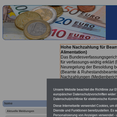
Hohe Nachzahlung für Beam
Alimentation)
Das Bundesverfassungsgericht
für verfassungs-widrig erklärt 
Neuregelung der Besoldung b
(Beamte & Ruhestandsbeamte) 
Nachzahlungen (Medienberichte
Beamte
zwischen mind. 3.000
SERVICE gibt hierzu eine Bros
Unsere Website beachtet die Richtlinie zur 
dem Beschluss des Gesetzentw
europäischer Datenschutzvorschriften wide
wird (wahrscheinlich im Quart
Datenschutzrichtlinie für elektronische Komm
Broschüre
.
home
Diese Internetseite verwendet Cookies, um 
Dienste und Funktionen bereitzustellen. Es
Aktuelle Meldungen
Personalisierung von Anzeigen verwendet - un